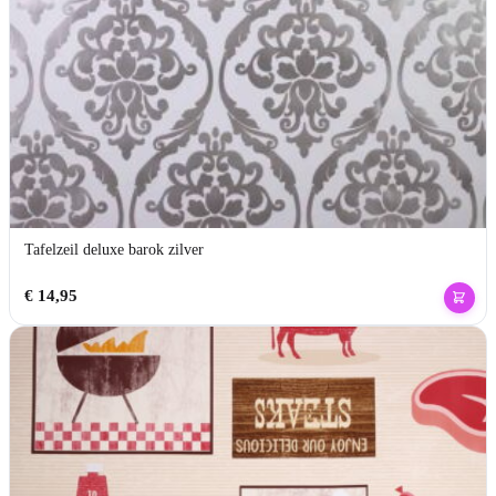
Tafelzeil deluxe barok zilver
€
14,95