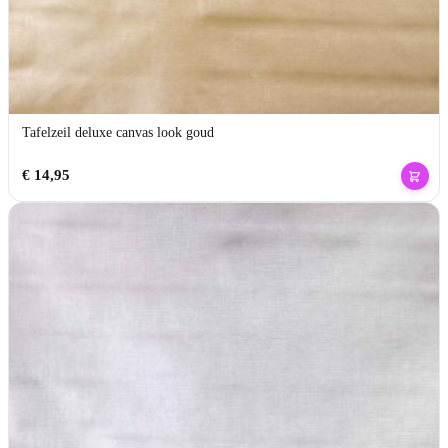
Tafelzeil deluxe canvas look goud
€
14,95