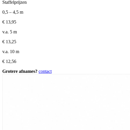
Staffelprijzen
0,5 – 4,5 m
€
13,95
v.a. 5 m
€
13,25
v.a. 10 m
€
12,56
Grotere afnames?
contact