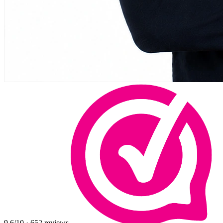
9,6
/10
·
652
reviews