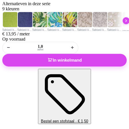
Alternatieven
in deze serie
9 kleuren
Tafelzeil linnenlook lime
Tafelzeil linnenlook jeans
Tafelzeil linnenlook bloem groen
Tafelzeil linnenlook bloem blauw
Tafelzeil linnenlook bloem rood
Tafelzeil linnenlook roos beige
Tafelzeil linnenlook roos grijs
Tafelzeil linnenlook thee servies
€
13,95
/ meter
Op voorraad
−
+
meter
In winkelmand
Bestel een stofstaal ·
€
1,50