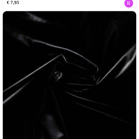
€
7,95