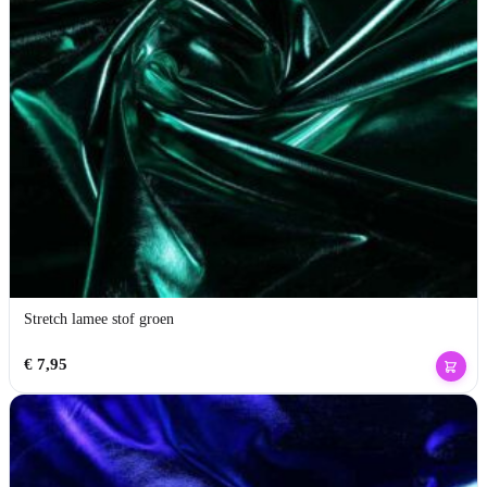
Stretch lamee stof groen
€
7,95