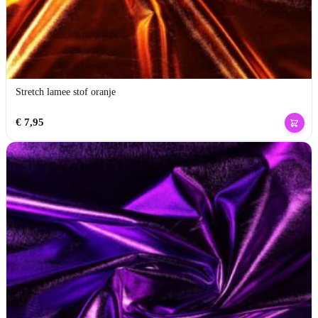
Stretch lamee stof oranje
€
7,95