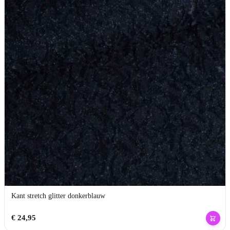
Kant stretch glitter donkerblauw
€
24,95