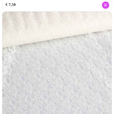
€
7,50