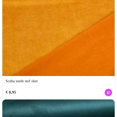
Scuba suede stof oker
€
8,95