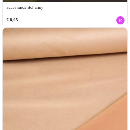
Scuba suede stof army
€
8,95