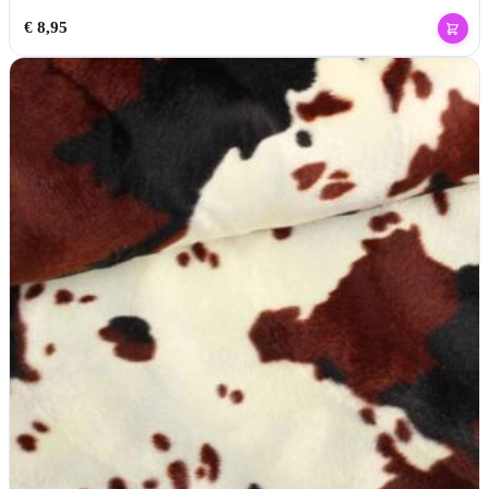
€
8,95