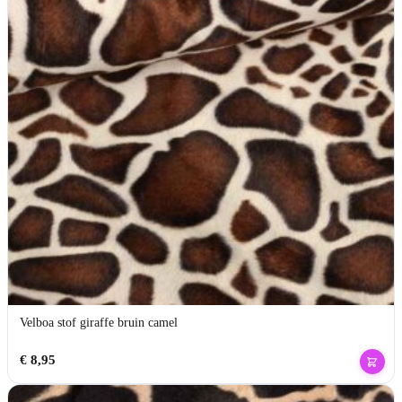
Velboa stof giraffe bruin camel
€
8,95