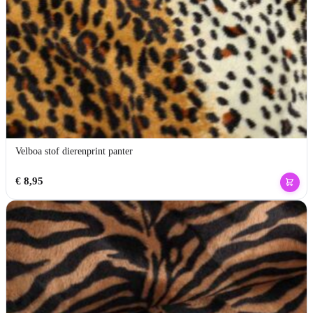
Velboa stof dierenprint panter
€
8,95