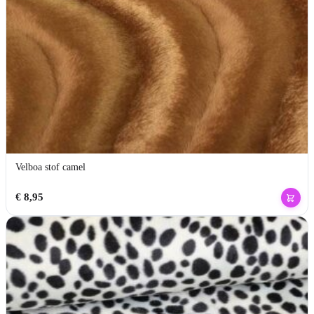
Velboa stof camel
€
8,95