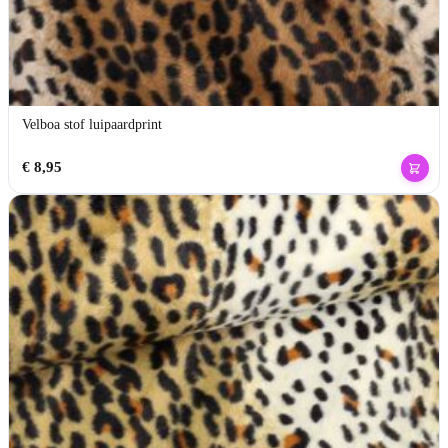
Velboa stof luipaardprint
€
8,95