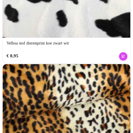
Velboa stof dierenprint koe zwart wit
€
8,95