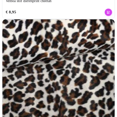
Velboa stof dierenprint cheetah
€
8,95