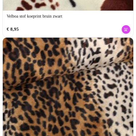
Velboa stof koeprint bruin zwart
€
8,95