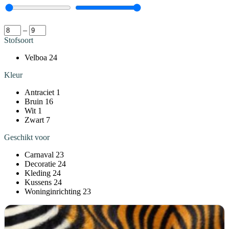
–
Stofsoort
Velboa
24
Kleur
Antraciet
1
Bruin
16
Wit
1
Zwart
7
Geschikt voor
Carnaval
23
Decoratie
24
Kleding
24
Kussens
24
Woninginrichting
23