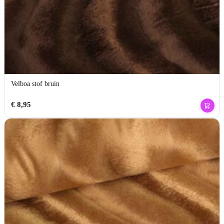
Velboa stof bruin
€
8,95