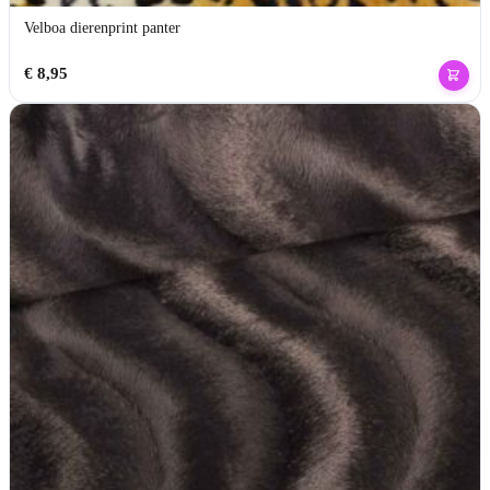
Velboa dierenprint panter
€
8,95