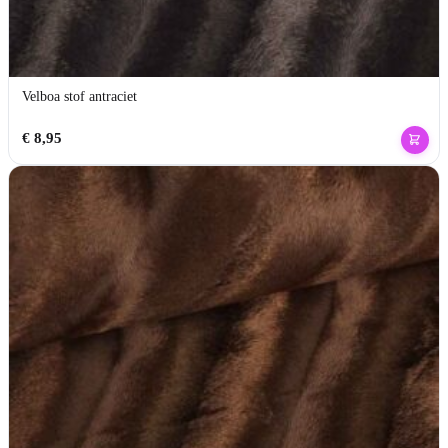
Velboa stof antraciet
€
8,95