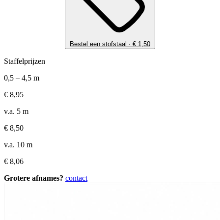
Bestel een stofstaal ·
€
1,50
Staffelprijzen
0,5 – 4,5 m
€
8,95
v.a. 5 m
€
8,50
v.a. 10 m
€
8,06
Grotere afnames?
contact