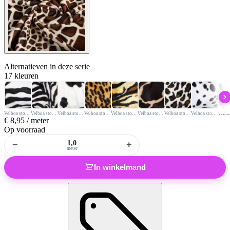
Alternatieven
in deze serie
17 kleuren
Velboa stof zebraprint wit groot
Velboa stof zebraprint wit
Velboa stof dierenprint koe zwart wit
Velboa stof dierenprint panter
Velboa stof tijgerprint
Velboa stof giraffe donkerbruin camel
Velboa stof dierenprint jaguar
Velboa stof dalmatiër print
€
8,95
/ meter
Op voorraad
−
+
meter
In winkelmand