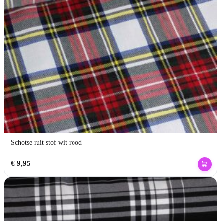
Schotse ruit stof wit rood
€
9,95