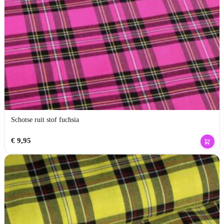
Schotse ruit stof fuchsia
€
9,95