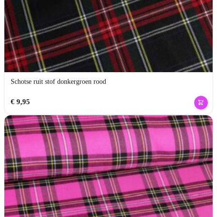
Schotse ruit stof donkergroen rood
€
9,95