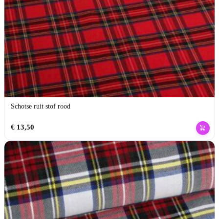
Schotse ruit stof rood
€
13,50