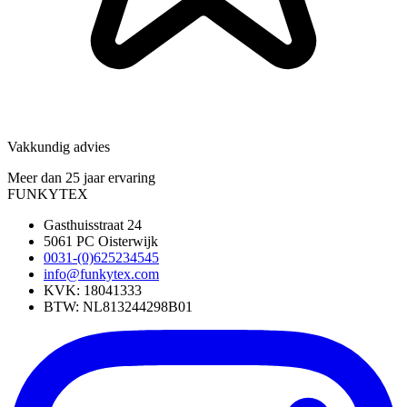
Vakkundig advies
Meer dan 25 jaar ervaring
FUNKYTEX
Gasthuisstraat 24
5061 PC Oisterwijk
0031-(0)625234545
info@funkytex.com
KVK: 18041333
BTW: NL813244298B01