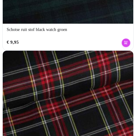
Schotse ruit stof black watch groen
€
9,95