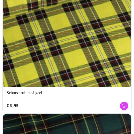
Schotse ruit stof geel
€
9,95