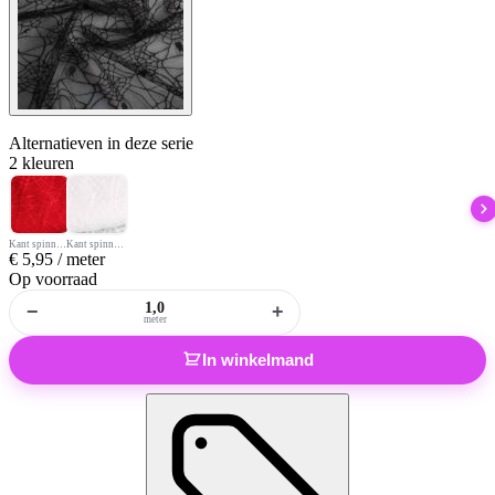
Alternatieven
in deze serie
2 kleuren
Kant spinnenweb rood
Kant spinnenweb wit
€
5,95
/ meter
Op voorraad
−
+
meter
In winkelmand