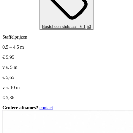
Bestel een stofstaal ·
€
1,50
Staffelprijzen
0,5 – 4,5 m
€
5,95
v.a. 5 m
€
5,65
v.a. 10 m
€
5,36
Grotere afnames?
contact