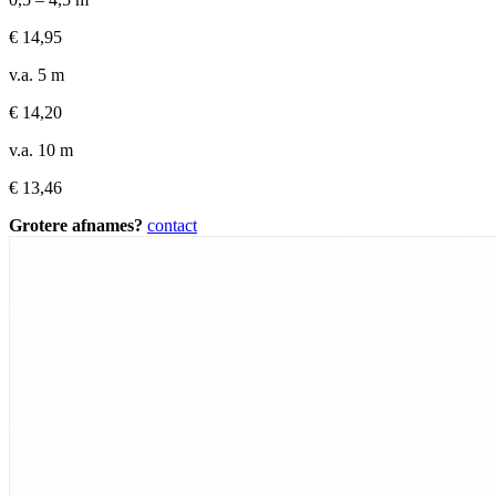
€
14,95
v.a. 5 m
€
14,20
v.a. 10 m
€
13,46
Grotere afnames?
contact