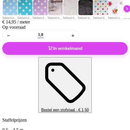
Tafelzeil deluxe stip 2 cm lichtblauw
Tafelzeil deluxe aqua met witte stip
Tafelzeil deluxe stip 2 cm lila
Tafelzeil deluxe roos/vlinder/sleutel
Tafelzeil deluxe ton-sur-ton roos ecru
Tafelzeil deluxe ornament zwart
Tafelzeil deluxe multicolor stip
Tafelzeil deluxe fantasy koe
€
14,95
/ meter
Op voorraad
−
+
meter
In winkelmand
Bestel een stofstaal ·
€
1,50
Staffelprijzen
0,5 – 4,5 m