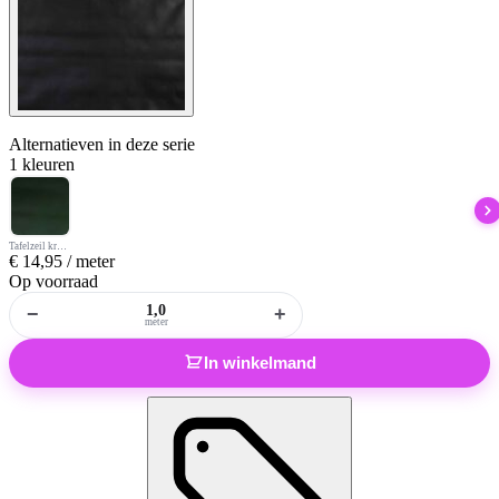
Alternatieven
in deze serie
1 kleuren
Tafelzeil krijtbord groen
€
14,95
/ meter
Op voorraad
−
+
meter
In winkelmand