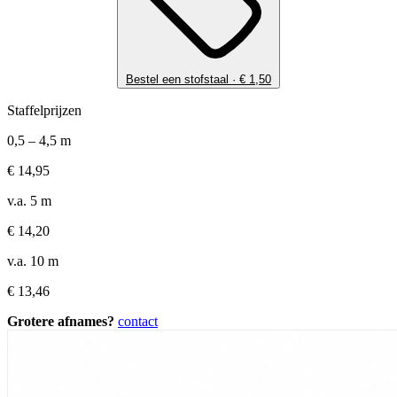
Bestel een stofstaal ·
€
1,50
Staffelprijzen
0,5 – 4,5 m
€
14,95
v.a. 5 m
€
14,20
v.a. 10 m
€
13,46
Grotere afnames?
contact