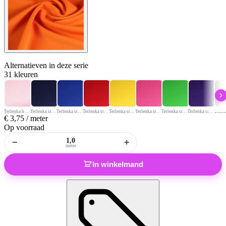
Alternatieven
in deze serie
31 kleuren
Terlenka babyroze
Terlenka stof donkerblauw
Terlenka stof kobalt
Terlenka stof rood
Terlenka stof geel
Terlenka stof licht fuchsia
Terlenka stof lichtgroen
Terlenka stof paars
€
3,75
/ meter
Op voorraad
−
+
meter
In winkelmand