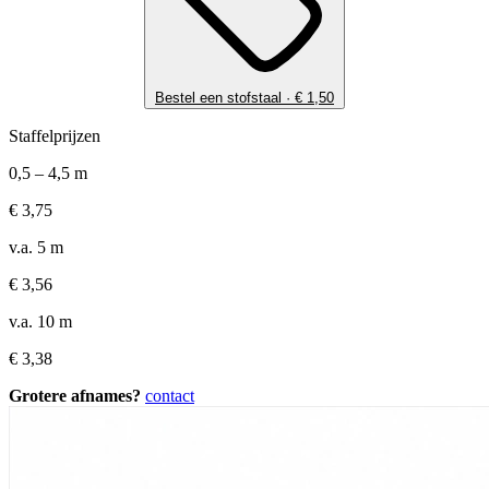
Bestel een stofstaal ·
€
1,50
Staffelprijzen
0,5 – 4,5 m
€
3,75
v.a. 5 m
€
3,56
v.a. 10 m
€
3,38
Grotere afnames?
contact