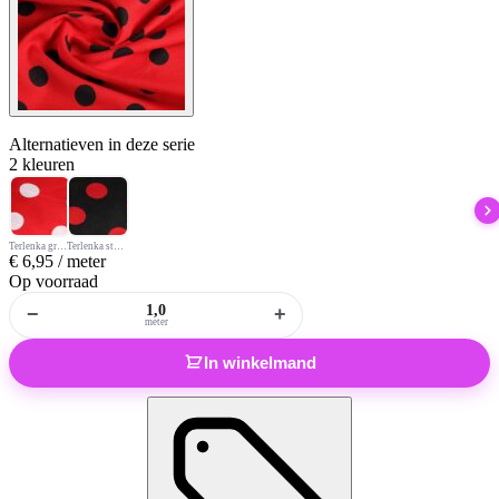
Alternatieven
in deze serie
2 kleuren
Terlenka grote stip rood wit
Terlenka stof grote stip zwart-rood
€
6,95
/ meter
Op voorraad
−
+
meter
In winkelmand