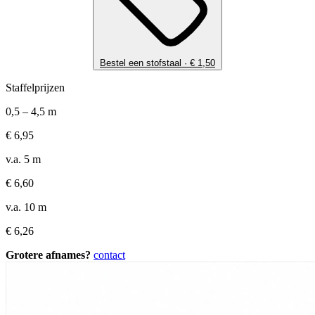
Bestel een stofstaal ·
€
1,50
Staffelprijzen
0,5 – 4,5 m
€
6,95
v.a. 5 m
€
6,60
v.a. 10 m
€
6,26
Grotere afnames?
contact