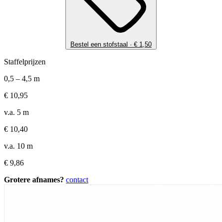
Bestel een stofstaal ·
€
1,50
Staffelprijzen
0,5 – 4,5 m
€
10,95
v.a. 5 m
€
10,40
v.a. 10 m
€
9,86
Grotere afnames?
contact