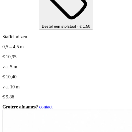
Bestel een stofstaal ·
€
1,50
Staffelprijzen
0,5 – 4,5 m
€
10,95
v.a. 5 m
€
10,40
v.a. 10 m
€
9,86
Grotere afnames?
contact