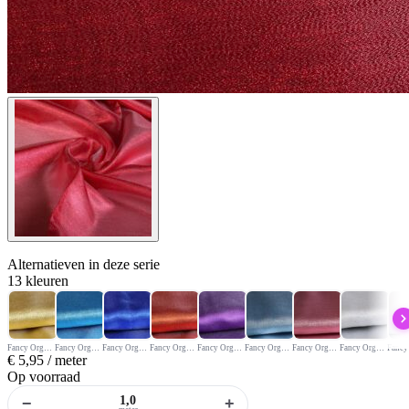
Alternatieven
in deze serie
13 kleuren
Fancy Organza crepe stof goud
Fancy Organza crepe stof aqua
Fancy Organza crepe kobalt
Fancy Organza crepe stof oranje
Fancy Organza crepe paars
Fancy Organza crepe Baby blauw
Fancy Organza crepe Roze
Fancy Organza crepe stof zilver
€
5,95
/ meter
Op voorraad
−
+