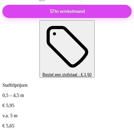
meter
In winkelmand
Bestel een stofstaal ·
€
1,50
Staffelprijzen
0,5 – 4,5 m
€
5,95
v.a. 5 m
€
5,65