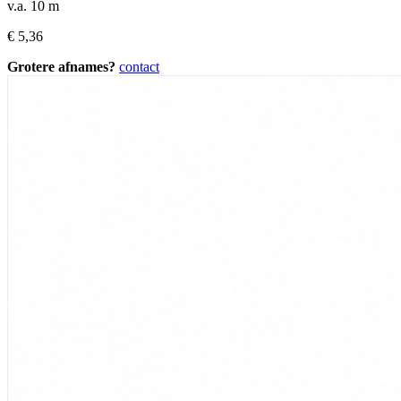
v.a. 10 m
€
5,36
Grotere afnames?
contact