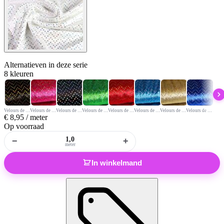
Alternatieven
in deze serie
8 kleuren
Velours de panne zwart goud
Velours de panne fuchsia met zilveren hologram pailletten
Velours de panne zwart zilver hologram pailletten
Velours de panne groen met zilveren hologram pailletten
Velours de panne rood met gouden hologram pailletten
Velours de panne aqua
Velours de panne goud met zilveren hologram pailletten
Velours de panne kobalt met zilveren hologram pailletten
€
8,95
/ meter
Op voorraad
−
+
meter
In winkelmand