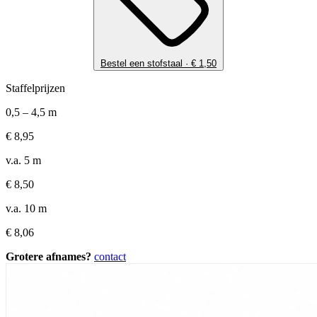
Bestel een stofstaal ·
€
1,50
Staffelprijzen
0,5 – 4,5 m
€
8,95
v.a. 5 m
€
8,50
v.a. 10 m
€
8,06
Grotere afnames?
contact