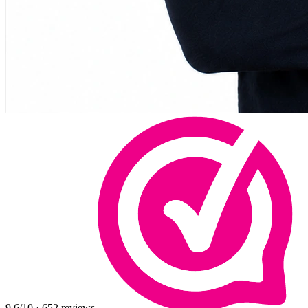
9,6
/10
·
652
reviews