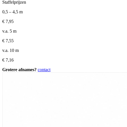
Staffelprijzen
0,5 – 4,5 m
€
7,95
v.a. 5 m
€
7,55
v.a. 10 m
€
7,16
Grotere afnames?
contact