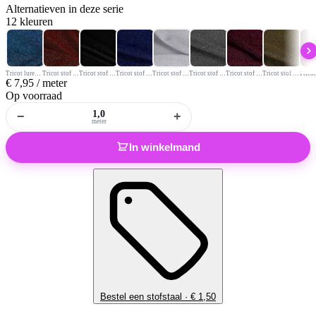
Alternatieven
in deze serie
12 kleuren
Tricot lurex stof aqua
Tricot stof lurex brons
Tricot stof lurex zwart
Tricot stof lurex kobalt
Tricot stof lurex licht zilver
Tricot stof lurex donker zilver
Tricot stof lurex fuchsia
Tricot stof lurex goud
€
7,95
/ meter
Op voorraad
−
+
meter
In winkelmand
Bestel een stofstaal ·
€
1,50