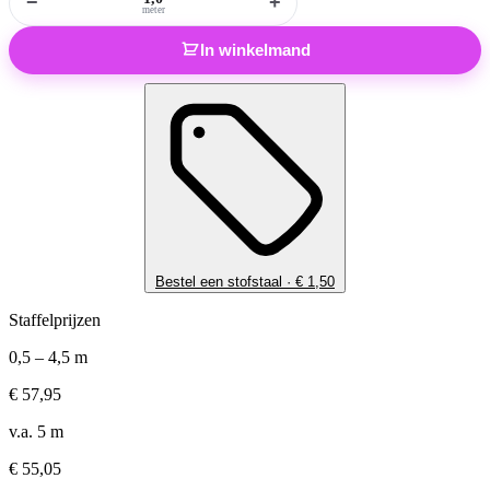
−
+
meter
In winkelmand
Bestel een stofstaal ·
€
1,50
Staffelprijzen
0,5 – 4,5 m
€
57,95
v.a. 5 m
€
55,05