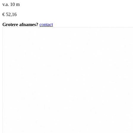
v.a. 10 m
€
52,16
Grotere afnames?
contact