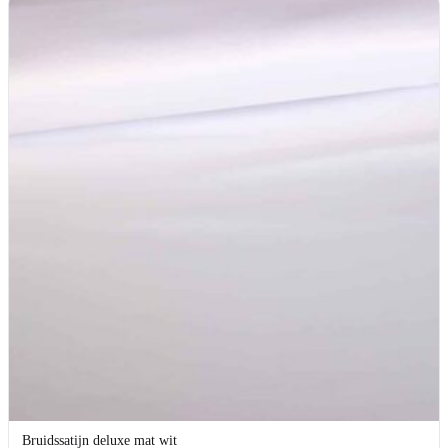
Bruidssatijn deluxe mat wit