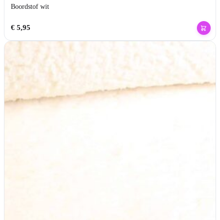
Boordstof wit
€
5,95