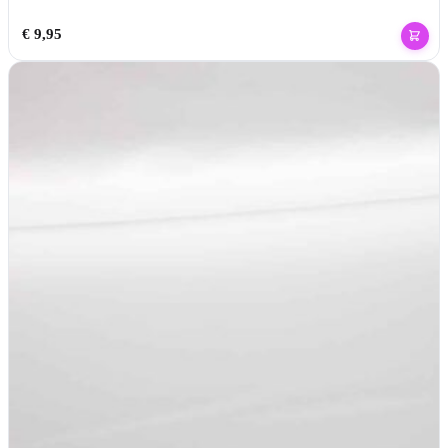
€
9,95