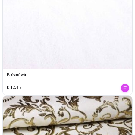
Badstof wit
€
12,45