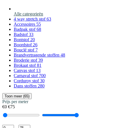
Alle categorieën
4 way stretch stof
63
Accessoires
55
Badpak stof
68
Badstof
33
Bontstof
20
Boordstof
26
Bouclé stof
7
Brandvertragende stoffen
48
Broderie stof
39
Brokaat stof
81
Canvas stof
13
Carnaval stof
700
Corduroy stof
30
Dans stoffen
280
Toon meer (65)
Prijs per meter
€0
€75
–