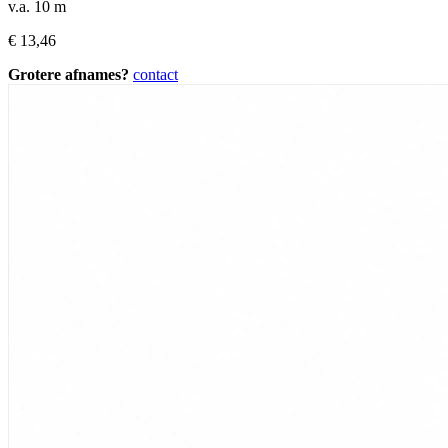
v.a. 10 m
€
13,46
Grotere afnames?
contact