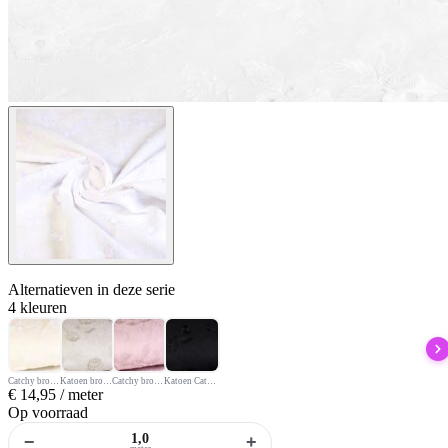
Alternatieven
in deze serie
4 kleuren
Catchy broderie bloem stof ecru
Katoen broderie bloem licht grijs
Catchy broderie bloem stof oud roze
Katoen Catchy broderie bloem zwart
€
14,95
/ meter
Op voorraad
−
+