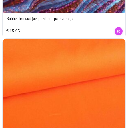
Bubbel brokaat jacquard stof paars/oranje
€
15,95