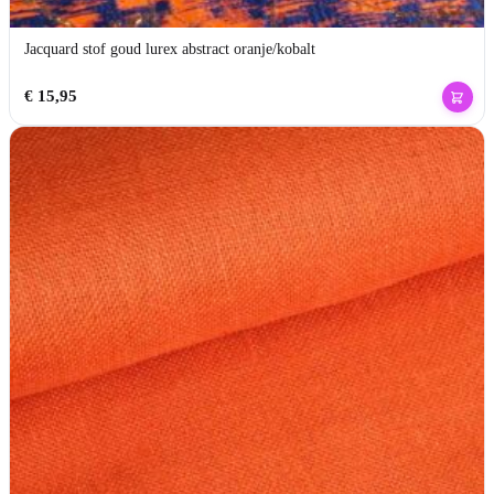
Jacquard stof goud lurex abstract oranje/kobalt
€
15,95