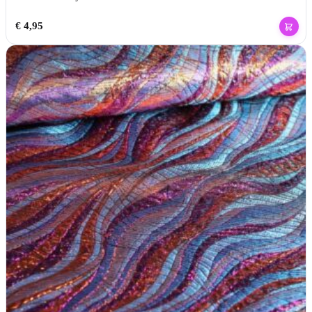
€
4,95