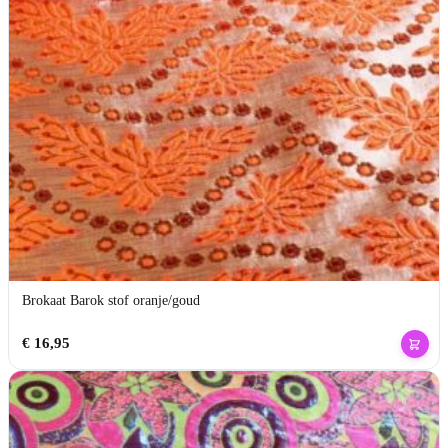
Brokaat Barok stof oranje/goud
€
16,95