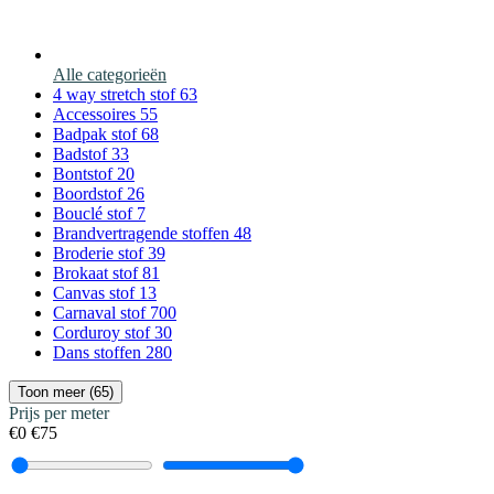
Alle categorieën
4 way stretch stof
63
Accessoires
55
Badpak stof
68
Badstof
33
Bontstof
20
Boordstof
26
Bouclé stof
7
Brandvertragende stoffen
48
Broderie stof
39
Brokaat stof
81
Canvas stof
13
Carnaval stof
700
Corduroy stof
30
Dans stoffen
280
Toon meer (65)
Prijs per meter
€0
€75