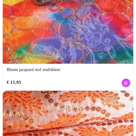
Bloem jacquard stof multikleur
€
11,95