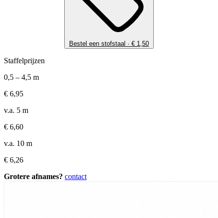
Bestel een stofstaal ·
€
1,50
Staffelprijzen
0,5 – 4,5 m
€
6,95
v.a. 5 m
€
6,60
v.a. 10 m
€
6,26
Grotere afnames?
contact