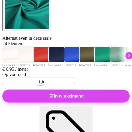
Alternatieven
in deze serie
24 kleuren
Geweven katoen wit
Geweven katoen ecru
Geweven katoen stof roest
Geweven katoen stof navy
Geweven katoen kobalt
Geweven katoen legergroen
Geweven katoenen stof groen
Geweven katoen stof oud groen
€
6,95
/ meter
Op voorraad
−
+
meter
In winkelmand