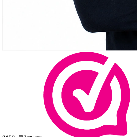
9,6
/10
·
652
reviews