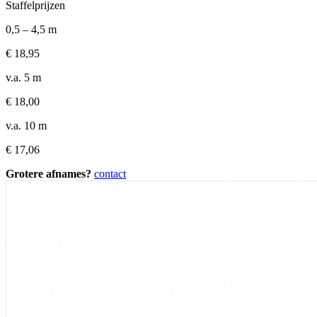
Staffelprijzen
0,5 – 4,5 m
€
18,95
v.a. 5 m
€
18,00
v.a. 10 m
€
17,06
Grotere afnames?
contact