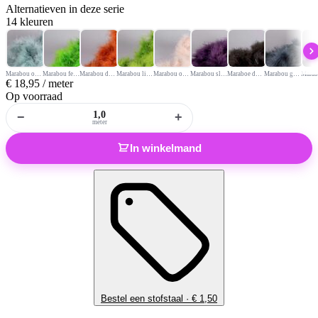
Alternatieven
in deze serie
14 kleuren
Marabou oud groen
Marabou felgroen
Marabou donker oranje
Marabou lime
Marabou oud roze
Marabou slinger paars
Maraboe donkergrijs
Marabou grijs
€
18,95
/ meter
Op voorraad
−
+
meter
In winkelmand
Bestel een stofstaal ·
€
1,50