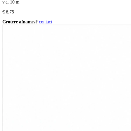
v.a. 10 m
€
6,75
Grotere afnames?
contact