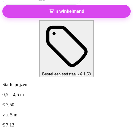
meter
In winkelmand
Bestel een stofstaal ·
€
1,50
Staffelprijzen
0,5 – 4,5 m
€
7,50
v.a. 5 m
€
7,13