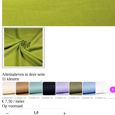
Alternatieven
in deze serie
11 kleuren
Linnen viscose Naturel Melange
Linnen viscose Camel
Linnen viscose Oudgroen
Linnen viscose Donkerblauw
Linnen viscose Lila
Linnen viscose Legergroen
Linnen viscose Light Jeans
Linnen viscose Ecru
€
7,50
/ meter
Op voorraad
−
+