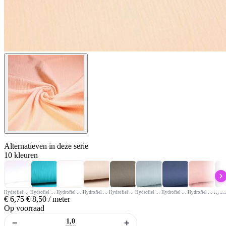
Alternatieven
in deze serie
10 kleuren
Hydrofiel stof wit
Hydrofiel Baby Katoen Turqoise
Hydrofiel stof ecru
Hydrofiel Baby Katoen Zand
Hydrofiel stof legergroen
Hydrofiel stof oud groen
Hydrofiel stof jeans
Hydrofiel stof oud roze
€
6,75
€
8,50
/ meter
Op voorraad
−
+