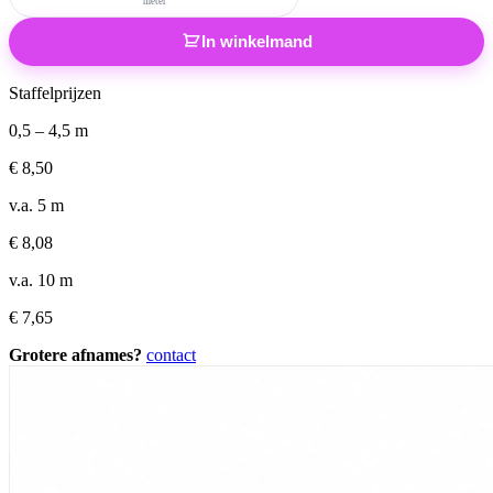
meter
In winkelmand
Staffelprijzen
0,5 – 4,5 m
€
8,50
v.a. 5 m
€
8,08
v.a. 10 m
€
7,65
Grotere afnames?
contact