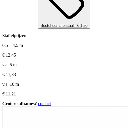
Bestel een stofstaal ·
€
1,50
Staffelprijzen
0,5 – 4,5 m
€
12,45
v.a. 5 m
€
11,83
v.a. 10 m
€
11,21
Grotere afnames?
contact