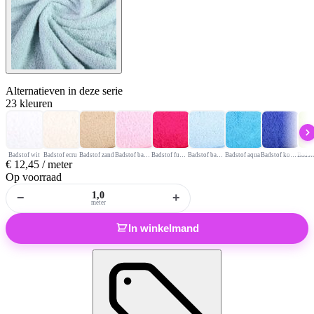
Alternatieven
in deze serie
23 kleuren
Badstof wit
Badstof ecru
Badstof zand
Badstof babyroze
Badstof fuchsia
Badstof babyblauw
Badstof aqua
Badstof kobalt
€
12,45
/ meter
Op voorraad
−
+
meter
In winkelmand