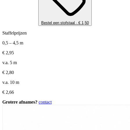
Bestel een stofstaal ·
€
1,50
Staffelprijzen
0,5 – 4,5 m
€
2,95
v.a. 5 m
€
2,80
v.a. 10 m
€
2,66
Grotere afnames?
contact