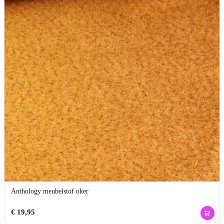
Anthology meubelstof oker
€
19,95