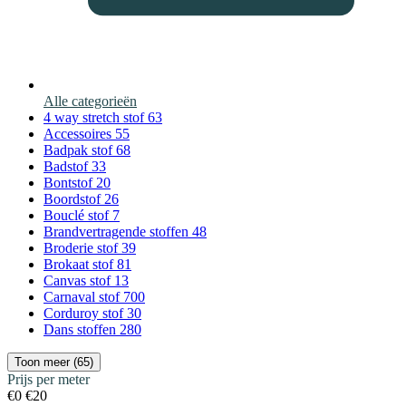
Alle categorieën
4 way stretch stof
63
Accessoires
55
Badpak stof
68
Badstof
33
Bontstof
20
Boordstof
26
Bouclé stof
7
Brandvertragende stoffen
48
Broderie stof
39
Brokaat stof
81
Canvas stof
13
Carnaval stof
700
Corduroy stof
30
Dans stoffen
280
Toon meer (65)
Prijs per meter
€0
€20